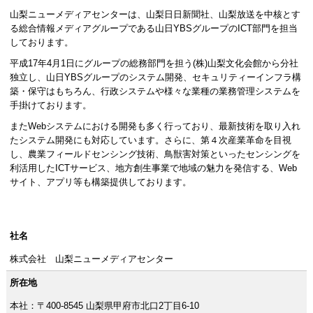
山梨ニューメディアセンターは、山梨日日新聞社、山梨放送を中核とす
る総合情報メディアグループである山日YBSグループのICT部門を担当
しております。
平成17年4月1日にグループの総務部門を担う(株)山梨文化会館から分社
独立し、山日YBSグループのシステム開発、セキュリティーインフラ構
築・保守はもちろん、行政システムや様々な業種の業務管理システムを
手掛けております。
またWebシステムにおける開発も多く行っており、最新技術を取り入れ
たシステム開発にも対応しています。さらに、第４次産業革命を目視
し、農業フィールドセンシング技術、鳥獣害対策といったセンシングを
利活用したICTサービス、地方創生事業で地域の魅力を発信する、Web
サイト、アプリ等も構築提供しております。
社名
株式会社 山梨ニューメディアセンター
所在地
本社：〒400-8545 山梨県甲府市北口2丁目6-10