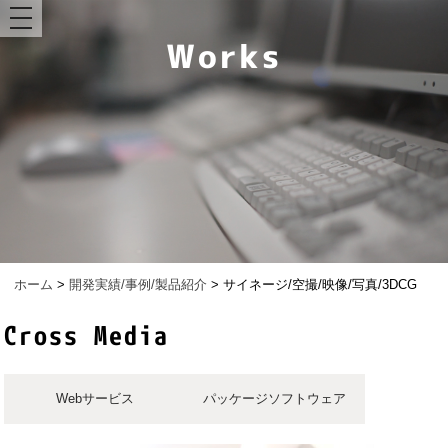
toggle
navigation
ホーム
>
開発実績/事例/製品紹介
>
サイネージ/空撮/映像/写真/3DCG
Cross Media
Webサービス
パッケージソフトウェア